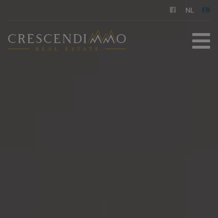
Navigated to Crescendimmo Real Estate
NL
FR
ACCUEIL
À ACHETER
À LOUER
GESTION LOCATIVE
NOS SERVICES
A PROPOS DE NOUS
CONTACT
ESTIMATION GRATUITE